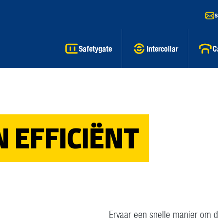
s
Safetygate
Intercollar
C
 EFFICIËNT
Ervaar een snelle manier om do