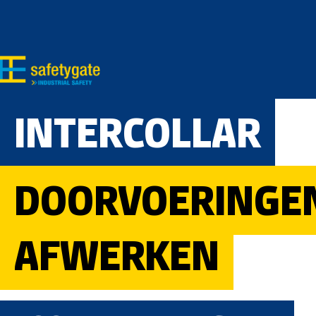
Ga naar de hoofdinhoud
Ga naar de zoekopdracht
Ga naar de hoofdnavigatie
INTERCOLLAR
DOORVOERINGEN
AFWERKEN