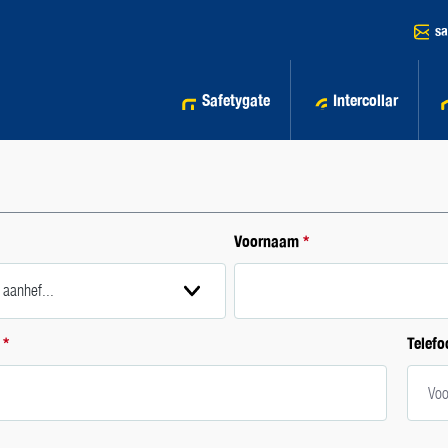
sa
Safetygate
Intercollar
Voornaam
*
s
*
Telef