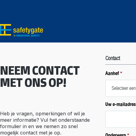
Ga naar de hoofdinhoud
Ga naar de zoekopdracht
Ga naar de hoofdnavigatie
Contact
NEEM CONTACT
Aanhef
*
MET ONS OP!
Uw e-mailadre
Heb je vragen, opmerkingen of wil je
meer informatie?
Vul het onderstaande
formulier in en we nemen zo snel
mogelijk contact met je op.
Onderwerp
*