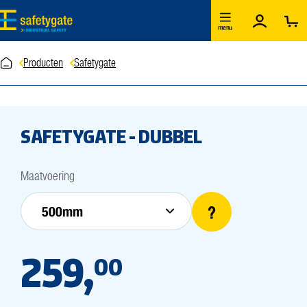
Ga naar de hoofdinhoud
menu
Producten
Safetygate
SAFETYGATE - DUBBEL
Selecteer
Maatvoering
?
259,
00