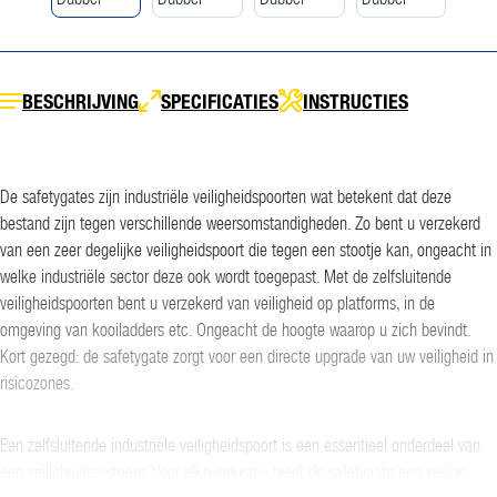
BESCHRIJVING
SPECIFICATIES
INSTRUCTIES
De safetygates zijn industriële veiligheidspoorten wat betekent dat deze
bestand zijn tegen verschillende weersomstandigheden. Zo bent u verzekerd
van een zeer degelijke veiligheidspoort die tegen een stootje kan, ongeacht in
welke industriële sector deze ook wordt toegepast. Met de zelfsluitende
veiligheidspoorten bent u verzekerd van veiligheid op platforms, in de
omgeving van kooiladders etc. Ongeacht de hoogte waarop u zich bevindt.
Kort gezegd: de safetygate zorgt voor een directe upgrade van uw veiligheid in
risicozones.
Een zelfsluitende industriële veiligheidspoort is een essentieel onderdeel van
een veiligheidssysteem. Voor elke industrie biedt de safetygate een veilige